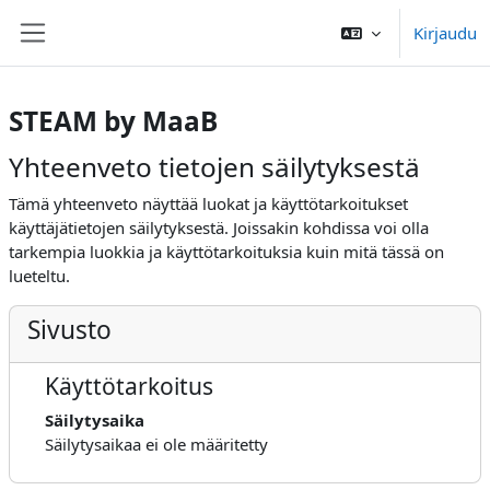
Siirry pääsisältöön
Kirjaudu
Sivupaneeli
STEAM by MaaB
Yhteenveto tietojen säilytyksestä
Tämä yhteenveto näyttää luokat ja käyttötarkoitukset
käyttäjätietojen säilytyksestä. Joissakin kohdissa voi olla
tarkempia luokkia ja käyttötarkoituksia kuin mitä tässä on
lueteltu.
Sivusto
Käyttötarkoitus
Säilytysaika
Säilytysaikaa ei ole määritetty