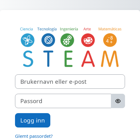
Gå til hovedinnhold
Logg inn på ST
Brukernavn eller e-post
Passord
Logg inn
Glemt passordet?