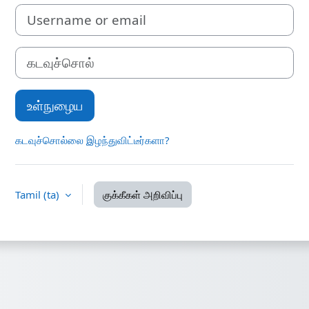
Username or email
கடவுச்சொல்
உள்நுழைய
கடவுச்சொல்லை இழந்துவிட்டீர்களா?
Tamil ‎(ta)‎
குக்கீகள் அறிவிப்பு