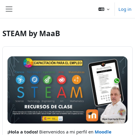
Skip to main content
Log in
Side panel
STEAM by MaaB
¡Hola a todos!
Bienvenidos a mi perfil en
Moodle