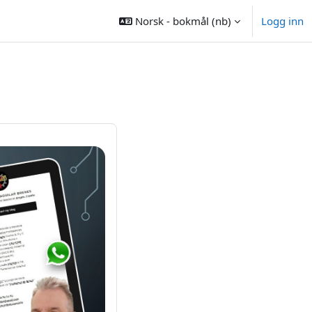
Norsk - bokmål ‎(nb)‎
Logg inn