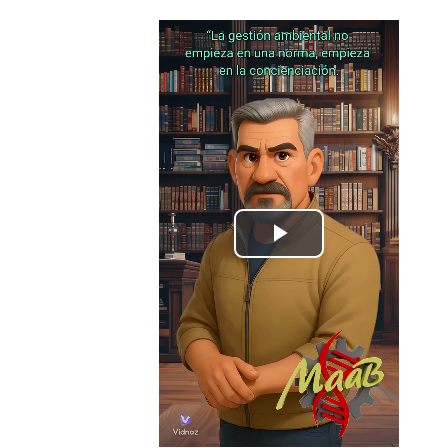
Spill
av
video