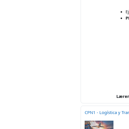
E
P
Lære
CPN1 - Logística y Tra