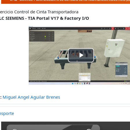
jercicio Control de Cinta Transportadora
LC SIEMENS - TIA Portal V17 & Factory I/O
Spill
av
video
r:
Miguel Angel Aguilar Brenes
nsporte