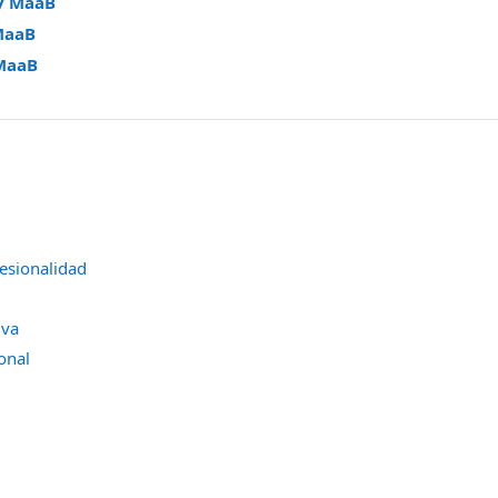
y MaaB
MaaB
MaaB
fesionalidad
iva
onal