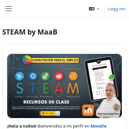
Gå til hovedinnhold
Logg inn
Sidepanel
STEAM by MaaB
¡Hola a todos!
Bienvenidos a mi perfil en
Moodle