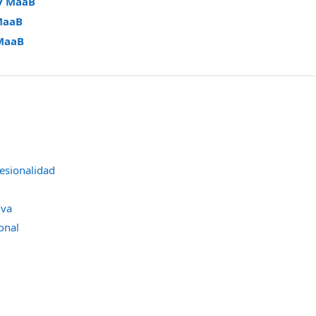
y MaaB
MaaB
MaaB
fesionalidad
iva
onal