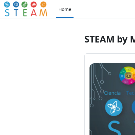
ਮੁੱਖ ਸਮੱਗਰੀ 'ਤੇ ਜਾਓ
Home
STEAM by 