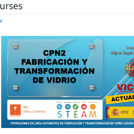
ourses
al