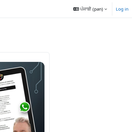
ਪੰਜਾਬੀ ‎(pan)‎
Log in