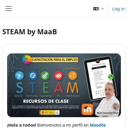
Skip to main content
Log in
Side panel
STEAM by MaaB
¡Hola a todos!
Bienvenidos a mi perfil en
Moodle