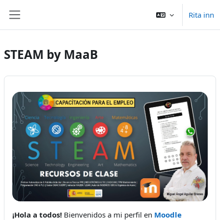
Far til høvuðsinnihald
Rita inn
Side panel
STEAM by MaaB
¡Hola a todos!
Bienvenidos a mi perfil en
Moodle