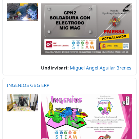
Undirvísari:
Miguel Angel Aguilar Brenes
INGENIOS GBG ERP