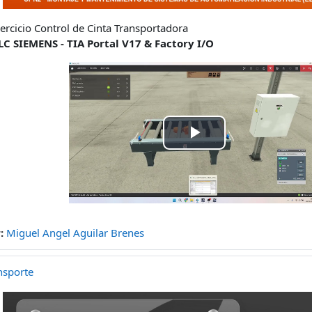
jercicio Control de Cinta Transportadora
LC SIEMENS - TIA Portal V17 & Factory I/O
Play
Video
r:
Miguel Angel Aguilar Brenes
nsporte