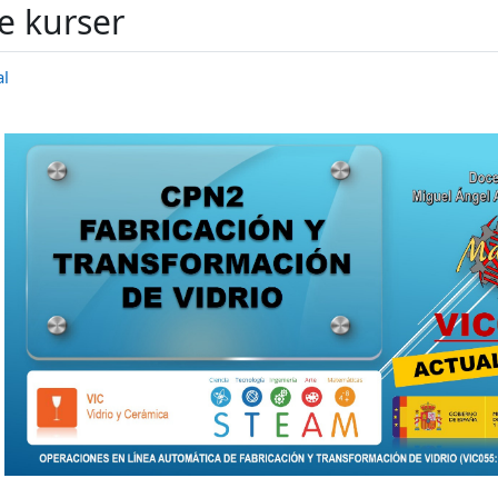
e kurser
al