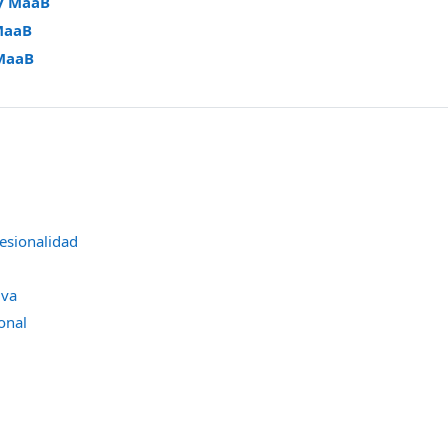
y MaaB
MaaB
MaaB
fesionalidad
iva
onal