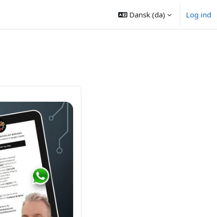
Dansk ‎(da)‎
Log ind