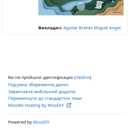
відео
Викладач:
Aguilar Brenes Miguel Angel
Ви не пройшли ідентифікацію (
Увійти
)
Підсумок збереження даних
Завантажте мобільний додаток
Перемикнути до стандартної теми
Moodle Hosting by MooDIY
Powered by
MooDIY