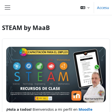
Dir al conteníu principal
Accesu
Side panel
STEAM by MaaB
¡Hola a todos!
Bienvenidos a mi perfil en
Moodle