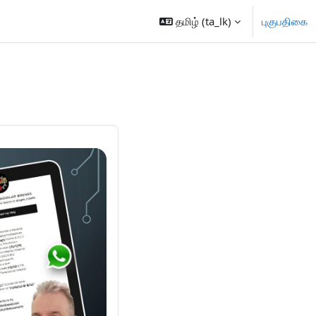
தமிழ் ‎(ta_lk)‎
புகுபதிகை