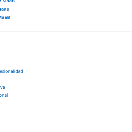
y MaaB
MaaB
MaaB
fesionalidad
iva
onal