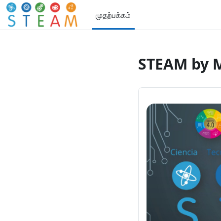
பிரதான உள்ளடக்கத்திற்கு செல்
முதற்பக்கம்
STEAM by 