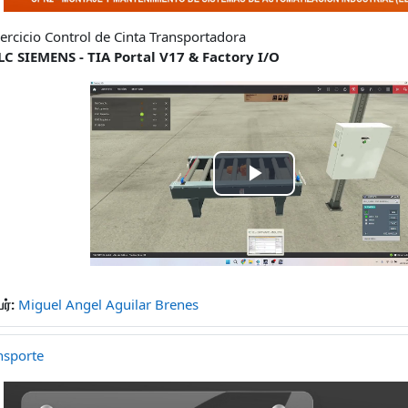
jercicio Control de Cinta Transportadora
LC SIEMENS - TIA Portal V17 & Factory I/O
Play
Video
ர்:
Miguel Angel Aguilar Brenes
nsporte