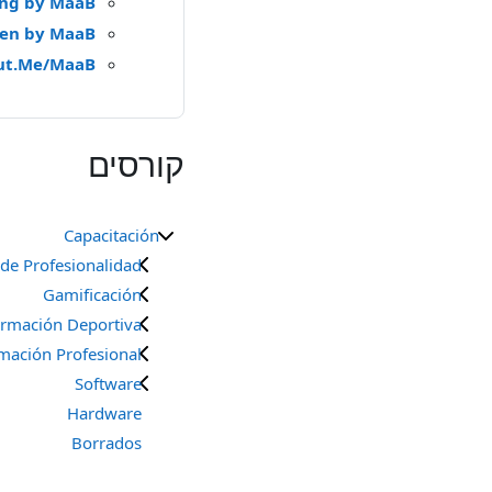
ng by MaaB
zen by MaaB
ut.Me/MaaB
קורסים
Capacitación
 de Profesionalidad
Gamificación
rmación Deportiva
mación Profesional
Software
Hardware
Borrados