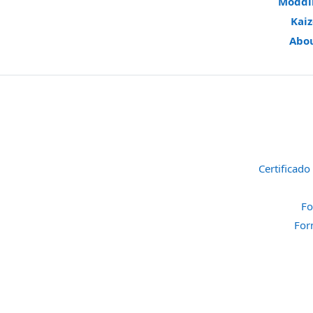
Moddi
Kai
Abo
Certificado
Fo
For