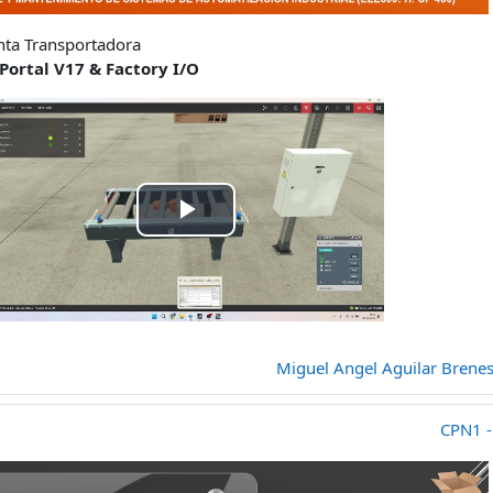
inta Transportadora
Portal V17 & Factory I/O
נַגֵּן
וידאו
Miguel Angel Aguilar Brene
CPN1 -