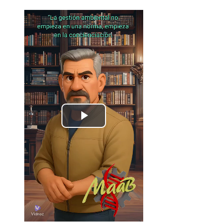
נַגֵּן
וידאו