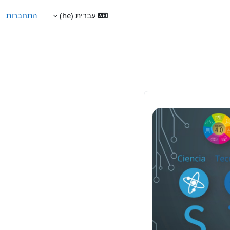
עברית ‎(he)‎
התחברות