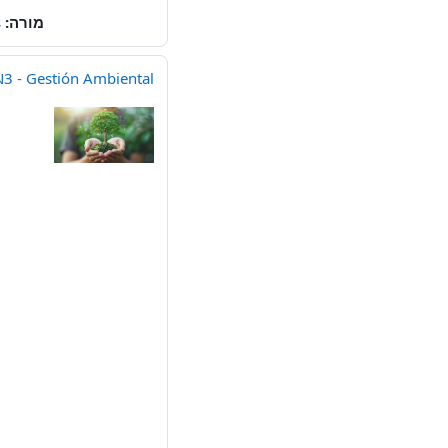
מורה:
s
3 - Gestión Ambiental