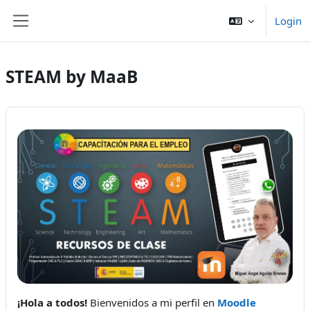
Kalo te përmajtja kryesore
Login
Side panel
STEAM by MaaB
¡Hola a todos!
Bienvenidos a mi perfil en
Moodle