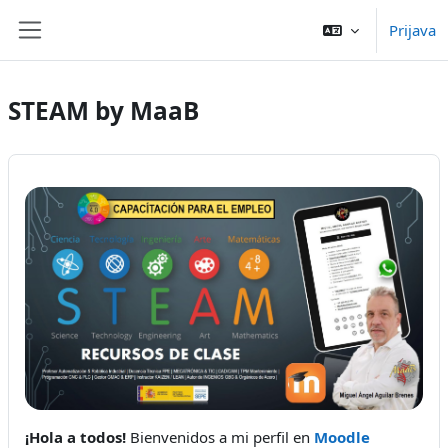
Preskoči na sadržaj
Prijava
Bočni panel
STEAM by MaaB
¡Hola a todos!
Bienvenidos a mi perfil en
Moodle