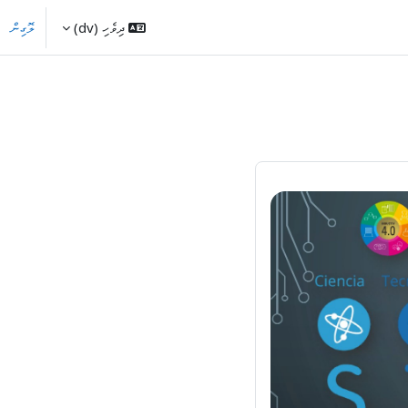
ދިވެހި ‎(dv)‎
ލޮގިން