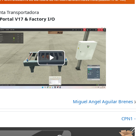
inta Transportadora
Portal V17 & Factory I/O
Play
Video
ް:
Miguel Angel Aguilar Brenes
CPN1 -