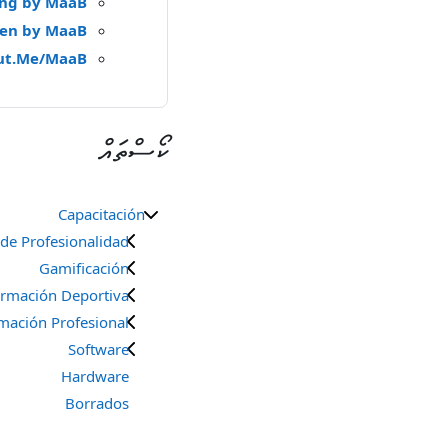
ng by MaaB
zen by MaaB
ut.Me/MaaB
ކޯސްތައް
Capacitación
 de Profesionalidad
Gamificación
rmación Deportiva
mación Profesional
Software
Hardware
Borrados