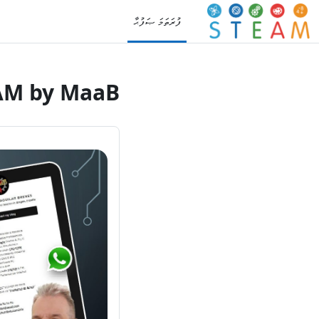
ައިކޮންޓެންޓަށް ސްކިޕްކޮށްލާ
ފުރަތަމަ ޞަފުޙާ
AM by MaaB