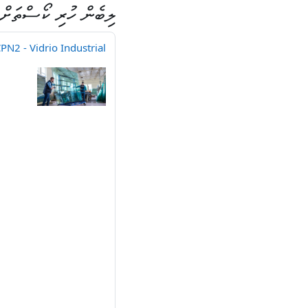
ލިބެން ހުރި ކޯސްތަށް
PN2 - Vidrio Industrial