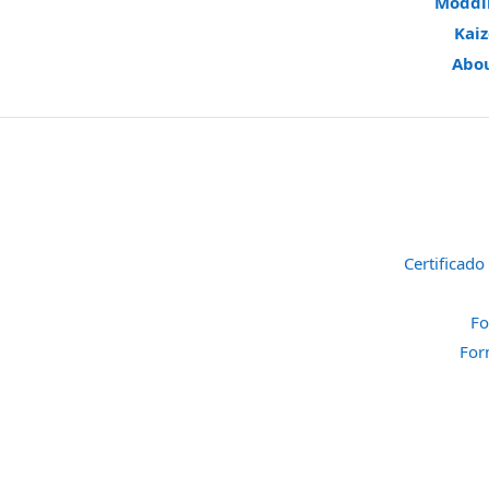
Moddi
Kai
Abo
Certificado
Fo
For